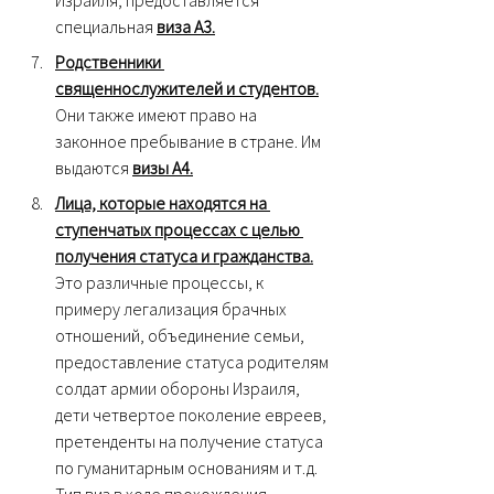
специальная
виза А3.
Родственники 
священнослужителей и студентов.
Они также имеют право на 
законное пребывание в стране. Им 
выдаются 
визы А4.
Лица, которые находятся на 
ступенчатых процессах с целью 
получения статуса и гражданства.
Это различные процессы, к 
примеру легализация брачных 
отношений, объединение семьи, 
предоставление статуса родителям 
солдат армии обороны Израиля, 
дети четвертое поколение евреев, 
претенденты на получение статуса 
по гуманитарным основаниям и т.д. 
Тип виз в ходе прохождения 