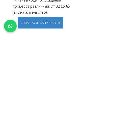
процесса различный. От В2 до 
А5
(вид на жительство).
СВЯЗАТЬСЯ С АДВОКАТОМ
Теги:
Визы