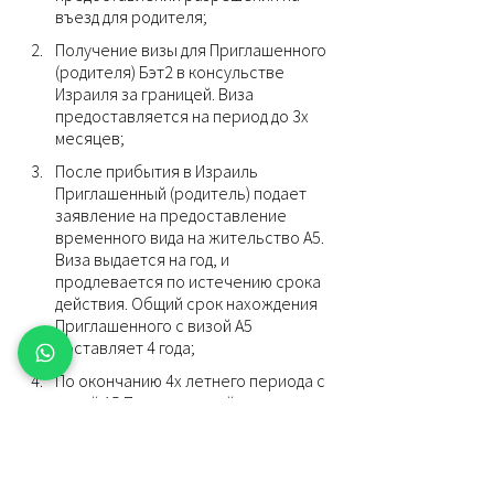
въезд для родителя;
Получение визы для Приглашенного 
(родителя) Бэт2 в консульстве 
Израиля за границей. Виза 
предоставляется на период до 3х 
месяцев;
После прибытия в Израиль 
Приглашенный (родитель) подает 
заявление на предоставление 
временного вида на жительство А5. 
Виза выдается на год, и 
продлевается по истечению срока 
действия. Общий срок нахождения 
Приглашенного с визой А5 
составляет 4 года;
По окончанию 4х летнего периода с 
визой А5 Приглашенный вправе 
подать заявление на 
предоставление статуса 
постоянного жителя;