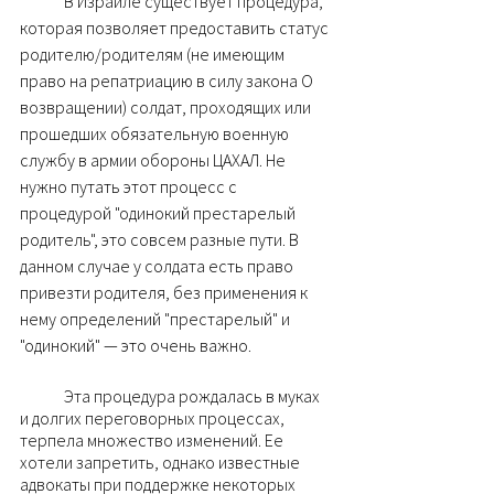
	В Израиле существует процедура, 
которая позволяет предоставить статус 
родителю/родителям (не имеющим 
право на репатриацию в силу закона О 
возвращении) солдат, проходящих или 
прошедших обязательную военную 
службу в армии обороны ЦАХАЛ. Не 
нужно путать этот процесс с 
процедурой "одинокий престарелый 
родитель", это совсем разные пути. В 
данном случае у солдата есть право 
привезти родителя, без применения к 
нему определений "престарелый" и 
"одинокий" — это очень важно.
	Эта процедура рождалась в муках 
и долгих переговорных процессах, 
терпела множество изменений. Ее 
хотели запретить, однако известные 
адвокаты при поддержке некоторых 