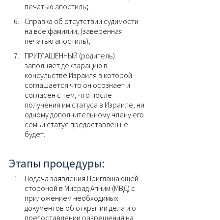
печатью апостиль
;
Справка об отсутствии судимости 
на все фамилии, (заверенная 
печатью апостиль);
ПРИГЛАШЕННЫЙ (родитель) 
заполняет декларацию в 
консульстве Израиля в которой 
соглашается что он осознает и 
согласен с тем, что после 
получения им статуса в Израиле, ни 
одному дополнительному члену его 
семьи статус предоставлен не 
будет.
Этапы процедуры:
Подача заявления Приглашающей 
стороной в Мисрад Апним (МВД) с 
приложением необходимых 
документов об открытии дела и о 
предоставлении разрешения на 