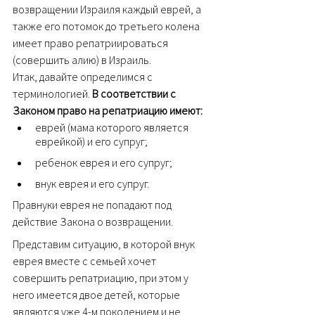
возвращении Израиля каждый еврей, а 
также его потомок до третьего колена 
имеет право репатриироваться 
(совершить алию) в Израиль.
Итак, давайте определимся с 
терминологией. 
В соответствии с 
Законом право на репатриацию имеют:
еврей (мама которого является 
еврейкой) и его супруг;
ребенок еврея и его супруг;
внук еврея и его супруг.
Правнуки еврея не попадают под 
действие Закона о возвращении.
Представим ситуацию, в которой внук 
еврея вместе с семьей хочет 
совершить репатриацию, при этом у 
него имеется двое детей, которые 
являются уже 4-м поколением и не 